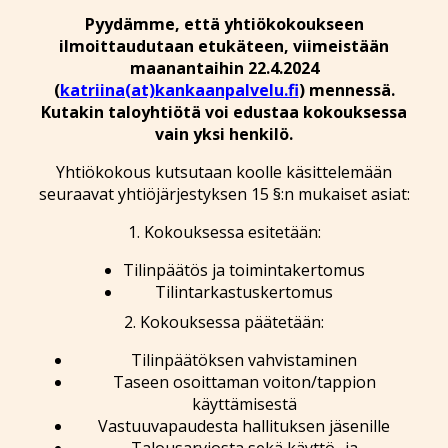
Pyydämme, että yhtiökokoukseen
ilmoittaudutaan etukäteen, viimeistään
maanantaihin 22.4.2024
(
katriina(at)kankaanpalvelu.fi
) mennessä.
Kutakin taloyhtiötä voi edustaa kokouksessa
vain yksi henkilö.
Yhtiökokous kutsutaan koolle käsittelemään
seuraavat yhtiöjärjestyksen 15 §:n mukaiset asiat:
1. Kokouksessa esitetään:
Tilinpäätös ja toimintakertomus
Tilintarkastuskertomus
2. Kokouksessa päätetään:
Tilinpäätöksen vahvistaminen
Taseen osoittaman voiton/tappion
käyttämisestä
Vastuuvapaudesta hallituksen jäsenille
Talousarviosta sekä käyttö- ja