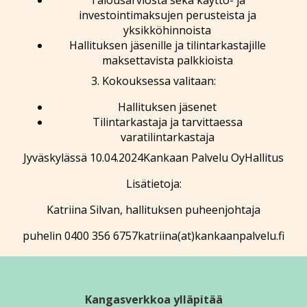
investointimaksujen perusteista ja
yksikköhinnoista
Hallituksen jäsenille ja tilintarkastajille
maksettavista palkkioista
3. Kokouksessa valitaan:
Hallituksen jäsenet
Tilintarkastaja ja tarvittaessa
varatilintarkastaja
Jyväskylässä 10.04.2024
Kankaan Palvelu Oy
Hallitus
Lisätietoja:
Katriina Silvan, hallituksen puheenjohtaja
puhelin 0400 356 6757
katriina(at)kankaanpalvelu.fi
Kangasverkkoa ylläpitää