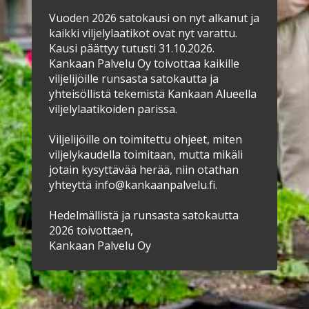
Vuoden 2026 satokausi on nyt alkanut ja
kaikki viljelylaatikot ovat nyt varattu.
Kausi päättyy tutusti 31.10.2026.
Kankaan Palvelu Oy toivottaa kaikille
viljelijöille runsasta satokautta ja
yhteisöllistä tekemistä Kankaan Alueella
viljelylaatikoiden parissa.
Viljelijöille on toimitettu ohjeet, miten
viljelykaudella toimitaan, mutta mikäli
jotain kysyttävää herää, niin otathan
yhteyttä info@kankaanpalvelu.fi.
Hedelmällistä ja runsasta satokautta
2026 toivottaen,
Kankaan Palvelu Oy