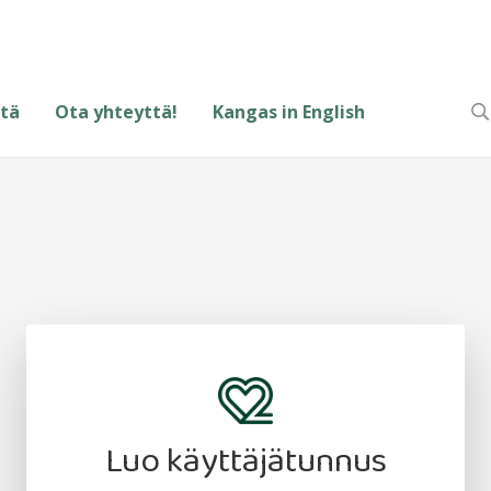
tä
Ota yhteyttä!
Kangas in English
Luo käyttäjätunnus