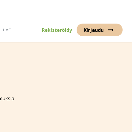
Rekisteröidy
Kirjaudu
imuksia