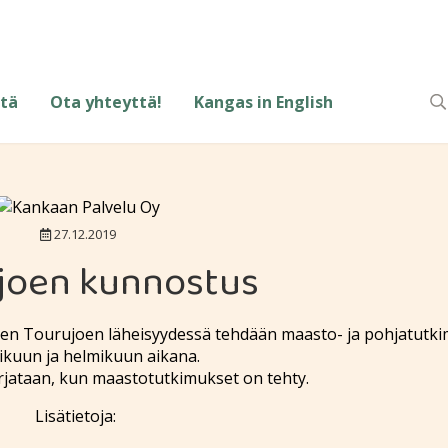
tä
Ota yhteyttä!
Kangas in English
27.12.2019
joen kunnostus
yen Tourujoen läheisyydessä tehdään maasto- ja pohjatutk
kuun ja helmikuun aikana.
orjataan, kun maastotutkimukset on tehty.
Lisätietoja: