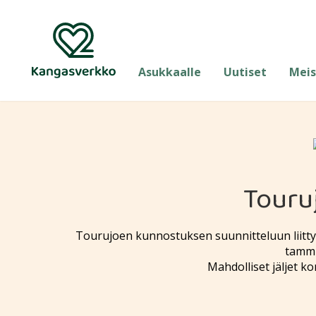
Asukkaalle
Uutiset
Meis
Touru
Tourujoen kunnostuksen suunnitteluun liitt
tammi
Mahdolliset jäljet k