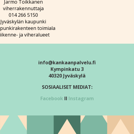
Jarmo Toikkanen
viherrakennuttaja
014 266 5150
Jyväskylän kaupunki
punkirakenteen toimiala
iikenne- ja viheralueet
info@kankaanpalvelu.fi
Kympinkatu 3
40320 Jyväskylä
SOSIAALISET MEDIAT:
Facebook
II
Instagram