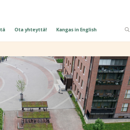
tä
Ota yhteyttä!
Kangas in English