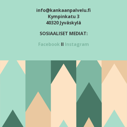
info@kankaanpalvelu.fi
Kympinkatu 3
40320 Jyväskylä
SOSIAALISET MEDIAT:
Facebook
II
Instagram