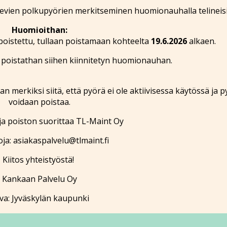
evien polkupyörien merkitseminen huomionauhalla telineisi
Huomioithan:
poistettu, tullaan poistamaan kohteelta
19.6.2026
alkaen.
, poistathan siihen kiinnitetyn huomionauhan.
merkiksi siitä, että pyörä ei ole aktiivisessa käytössä ja p
voidaan poistaa.
a poiston suorittaa TL-Maint Oy
oja: asiakaspalvelu@tlmaint.fi
Kiitos yhteistyöstä!
Kankaan Palvelu Oy
va: Jyväskylän kaupunki