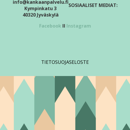
info@kankaanpalvelu.fi
SOSIAALISET MEDIAT:
Kympinkatu 3
40320 Jyväskylä
Facebook
II
Instagram
TIETOSUOJASELOSTE