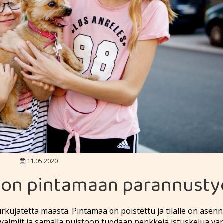
11.05.2020
ton pintamaan parannusty
urkujätettä maasta. Pintamaa on poistettu ja tilalle on asen
a valmiit ja samalla puistoon tuodaan penkkejä istuskelua var