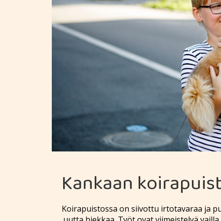
Kankaan koirapuis
Koirapuistossa on siivottu irtotavaraa ja p
uutta hiekkaa. Työt ovat viimeistelyä vaill