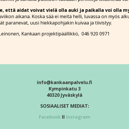
 että aidat voivat vielä olla auki ja paikalla voi olla m
uviikon aikana. Koska sää ei meitä helli, luvassa on myös al
 paranevat, uusi hiekkapohjakin kuivaa ja tiivistyy.
-Leinonen, Kankaan projektipäällikkö, 046 920 0971
info@kankaanpalvelu.fi
Kympinkatu 3
40320 Jyväskylä
SOSIAALISET MEDIAT:
Facebook
II
Instagram