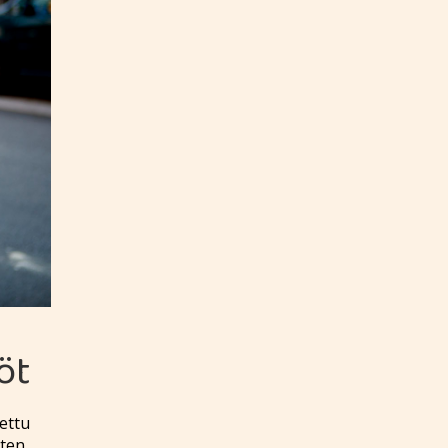
öt
nettu
ten.