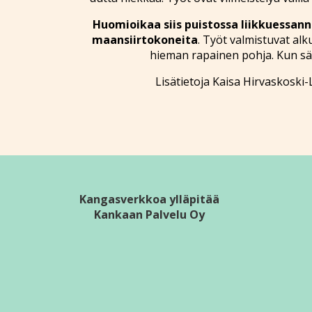
Huomioikaa siis puistossa liikkuessanne,
maansiirtokoneita
. Työt valmistuvat alk
hieman rapainen pohja. Kun säät
Lisätietoja Kaisa Hirvaskoski
Kangasverkkoa ylläpitää
Kankaan Palvelu Oy