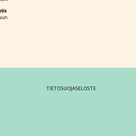
yös
kuun
TIETOSUOJASELOSTE