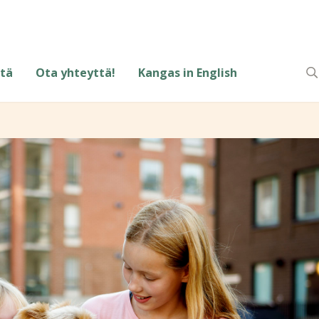
tä
Ota yhteyttä!
Kangas in English