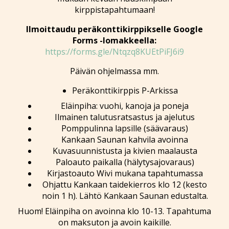
kirppistapahtumaan!
Ilmoittaudu peräkonttikirppikselle Google
Forms -lomakkeella:
https://forms.gle/Ntqzq8KUEtPiFJ6i9
Päivän ohjelmassa mm.
Peräkonttikirppis P-Arkissa
Eläinpiha: vuohi, kanoja ja poneja
Ilmainen talutusratsastus ja ajelutus
Pomppulinna lapsille (säävaraus)
Kankaan Saunan kahvila avoinna
Kuvasuunnistusta ja kivien maalausta
Paloauto paikalla (hälytysajovaraus)
Kirjastoauto Wivi mukana tapahtumassa
Ohjattu Kankaan taidekierros klo 12 (kesto
noin 1 h). Lähtö Kankaan Saunan edustalta.
Huom! Eläinpiha on avoinna klo 10-13. Tapahtuma
on maksuton ja avoin kaikille.