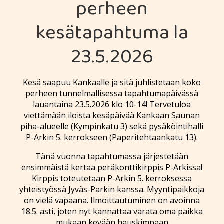
perheen
kesätapahtuma la
23.5.2026
Kesä saapuu Kankaalle ja sitä juhlistetaan koko
perheen tunnelmallisessa tapahtumapäivässä
lauantaina 23.5.2026 klo 10-14! Tervetuloa
viettämään iloista kesäpäivää Kankaan Saunan
piha-alueelle (Kympinkatu 3) sekä pysäköintihalli
P-Arkin 5. kerrokseen (Paperitehtaankatu 13).
Tänä vuonna tapahtumassa järjestetään
ensimmäistä kertaa peräkonttikirppis P-Arkissa!
Kirppis toteutetaan P-Arkin 5. kerroksessa
yhteistyössä Jyväs-Parkin kanssa. Myyntipaikkoja
on vielä vapaana. Ilmoittautuminen on avoinna
18.5. asti, joten nyt kannattaa varata oma paikka
mukaan kevään hauskimpaan